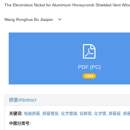
The Electroless Nickel for Aluminium Honeycomb Shielded Vent Wi
Wang Ronghua Bu Jiaqian
PDF (PC)
1984
摘要/Abstract
关键词:
电磁屏蔽,
屏蔽镀层,
化学镀镍,
铝蜂窝,
化学镀,
屏蔽窗,
屏
中图分类号: