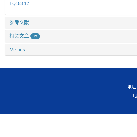
TQ153.12
参考文献
相关文章
15
Metrics
地址
电