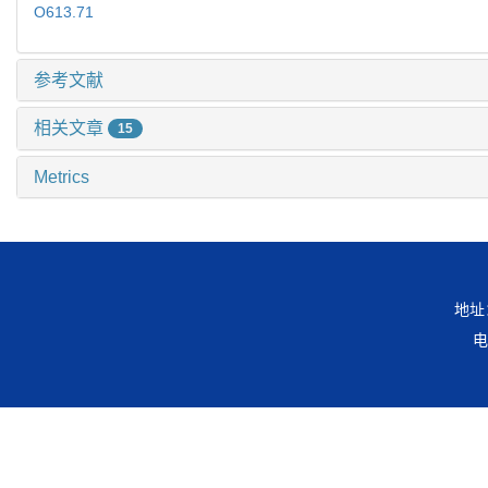
O613.71
参考文献
相关文章
15
Metrics
地址
电