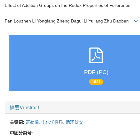
Effect of Addition Groups on the Redox Properties of Fullerenes
Fan Louzhen Li Yongfang Zheng Dagui Li Yuliang Zhu Daoben
PDF (PC)
1031
摘要/Abstract
关键词:
富勒烯,
电化学性质,
循环伏安
中图分类号: