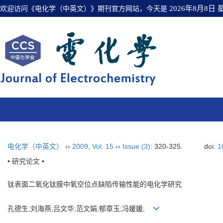
欢迎访问《电化学（中英文）》期刊官方网站，今天是
2026年8月8日
电化学（中英文）
››
2009
,
Vol. 15
››
Issue (3)
: 320-325.
doi:
1
• 研究论文 •
钛表面二氧化钛膜中氧空位点缺陷传输性能的电化学研究
孔德生;刘海燕;吕文华;范文娟;郁章玉;冯媛媛;