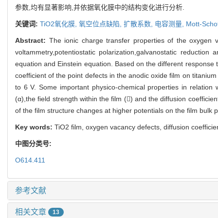
参数,均有显著影响,并依据氧化膜中的结构变化进行分析.
关键词:
TiO2氧化膜,
氧空位点缺陷,
扩散系数,
电容测量,
Mott-Sch
Abstract:
The ionic charge transfer properties of the oxygen v
voltammetry,potentiostatic polarization,galvanostatic reduct
equation and Einstein equation. Based on the different response ti
coefficient of the point defects in the anodic oxide film on titani
to 6 V. Some important physico-chemical properties in relation wi
(α),the field strength within the film () and the diffusion coeff
of the film structure changes at higher potentials on the film bulk
Key words:
TiO2 film, oxygen vacancy defects, diffusion coeffic
中图分类号:
O614.411
参考文献
相关文章
13