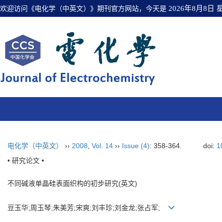
欢迎访问《电化学（中英文）》期刊官方网站，今天是
2026年8月8日
电化学（中英文）
››
2008
,
Vol. 14
››
Issue (4)
: 358-364.
doi:
1
• 研究论文 •
不同碱液单晶硅表面织构的初步研究(英文)
豆玉华;周玉琴;朱美芳;宋爽;刘丰珍;刘金龙;张占军;