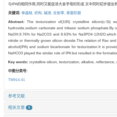
与IPA的相同作用,同时又能促进大金字塔的形成.文中同时初步提出
关键词:
单晶硅,
织构,
碱液,
反射率,
表面形貌
Abstract:
The texturization of(100) crystalline silicon(c-Si
hydroxide,sodium carbonate and tribasic sodium phosphate.By op
NaOH,9.76% for Na2CO3 and 8.63% for Na3PO4·12H2O,which is com
nitride or thermally grown silicon dioxide.The relation of Rav a
alcohol(IPA) and sodium bicarbonate for texturization.It is prov
NaHCO3 played the similar role of IPA but resulted in the formati
Key words:
crystalline silicon, texturization, alkaline, reflectanc
中图分类号:
TM914.41
参考文献
相关文章
9