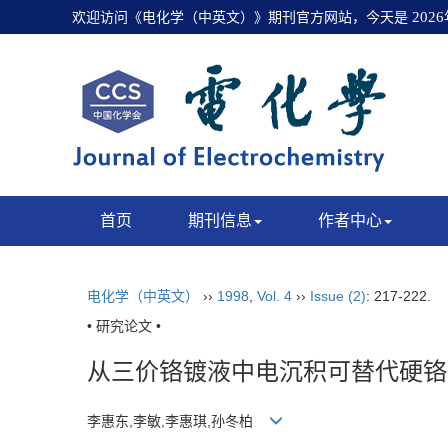
欢迎访问《电化学（中英文）》期刊官方网站，今天是
202
首页
期刊信息
作者中心
电化学（中英文）
››
1998
,
Vol. 4
››
Issue (2)
: 217-222.
• 研究论文 •
从三价铬镀液中电沉积可替代硬铬
李惠东,李敏,李惠琪,孙冬柏