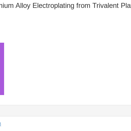
mium Alloy Electroplating from Trivalent P
损