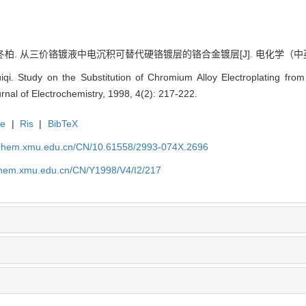
冬柏. 从三价铬镀液中电沉积可替代硬铬镀层的铬合金镀层[J]. 电化学（中英文）, 19
iqi. Study on the Substitution of Chromium Alloy Electroplating from 
rnal of Electrochemistry, 1998, 4(2): 217-222.
te
|
Ris
|
BibTeX
rochem.xmu.edu.cn/CN/10.61558/2993-074X.2696
ochem.xmu.edu.cn/CN/Y1998/V4/I2/217