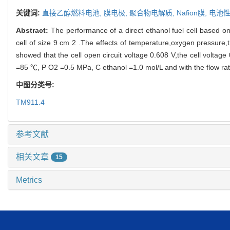
关键词:
直接乙醇燃料电池,
膜电极,
聚合物电解质,
Nafion膜,
电池
Abstract:
The performance of a direct ethanol fuel cell based 
cell of size 9 cm 2 .The effects of temperature,oxygen pressure,
showed that the cell open circuit voltage 0.608 V,the cell volt
=85 ℃, P O2 =0.5 MPa, C ethanol =1.0 mol/L and with the flow ra
中图分类号:
TM911.4
参考文献
相关文章
15
Metrics