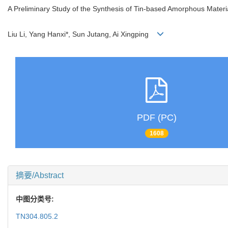
A Preliminary Study of the Synthesis of Tin-based Amorphous Material
Liu Li, Yang Hanxi*, Sun Jutang, Ai Xingping
PDF (PC)
1608
摘要/Abstract
中图分类号:
TN304.805.2