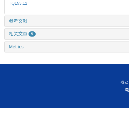
TQ153.12
参考文献
相关文章
5
Metrics
地址
电