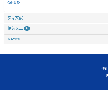
O646.54
参考文献
相关文章
6
Metrics
地址
电