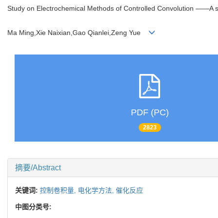
Study on Electrochemical Methods of Controlled Convolution ——A si
Ma Ming,Xie Naixian,Gao Qianlei,Zeng Yue
PDF (PC)
2823
摘要/Abstract
关键词:
控制卷积量,
电化学方法,
催化反应
中图分类号: