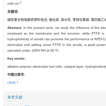
-2
mW·cm
.
关键词:
碱性聚合物电解质燃料电池,
催化层,
疏水性,
季铵化聚砜,
聚四氟乙
Abstract:
In the present work, we study the influence of the el
employed as the membrane and the ionomer, while PTFE is use
hydrophobicity of anode can promote the performance of APEFCs,
electrolyte and adding some PTFE in the anode, a peak powe
operated under 100% RH at 60 ºC.
Key words:
alkaline polymer electrolyte fuel cells, catalyst layer, hydrophobic
中图分类号:
O646.7
参考文献