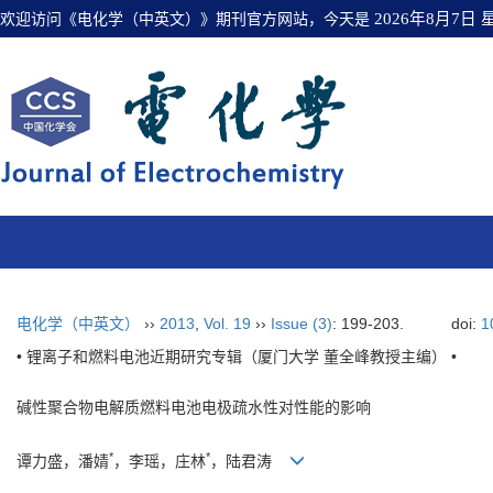
欢迎访问《电化学（中英文）》期刊官方网站，今天是
2026年8月7日
电化学（中英文）
››
2013
,
Vol. 19
››
Issue (3)
: 199-203.
doi:
1
• 锂离子和燃料电池近期研究专辑（厦门大学 董全峰教授主编） •
碱性聚合物电解质燃料电池电极疏水性对性能的影响
*
*
谭力盛，潘婧
，李瑶，庄林
，陆君涛