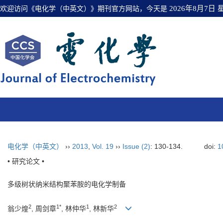
欢迎访问《电化学（中英文）》期刊官方网站，今天是
2026年8月7日
电化学（中英文）
››
2013
,
Vol. 19
››
Issue (2)
: 130-134.
doi:
1
• 研究论文 •
多级树状纳米结构聚苯胺的电化学制备
2
1*
1
2
翁少煌
, 周剑章
, 林仲华
, 林新华