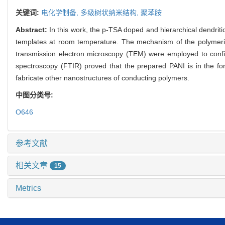
关键词:
电化学制备,
多级树状纳米结构,
聚苯胺
Abstract:
In this work, the p-TSA doped and hierarchical dendrit
templates at room temperature. The mechanism of the polymeriz
transmission electron microscopy (TEM) were employed to confirm
spectroscopy (FTIR) proved that the prepared PANI is in the for
fabricate other nanostructures of conducting polymers.
中图分类号:
O646
参考文献
相关文章
15
Metrics