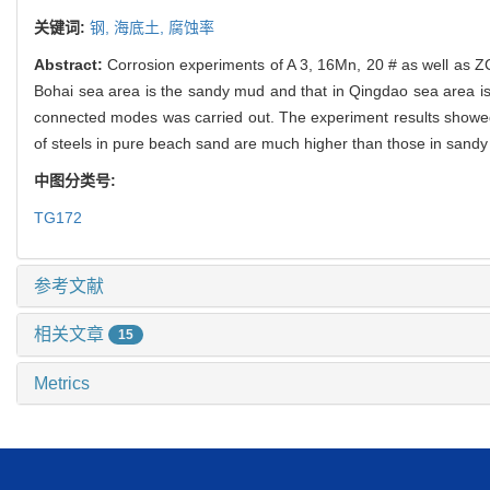
关键词:
钢,
海底土,
腐蚀率
Abstract:
Corrosion experiments of A 3, 16Mn, 20 # as well as 
Bohai sea area is the sandy mud and that in Qingdao sea area is
connected modes was carried out. The experiment results showed t
of steels in pure beach sand are much higher than those in sandy
中图分类号:
TG172
参考文献
相关文章
15
Metrics