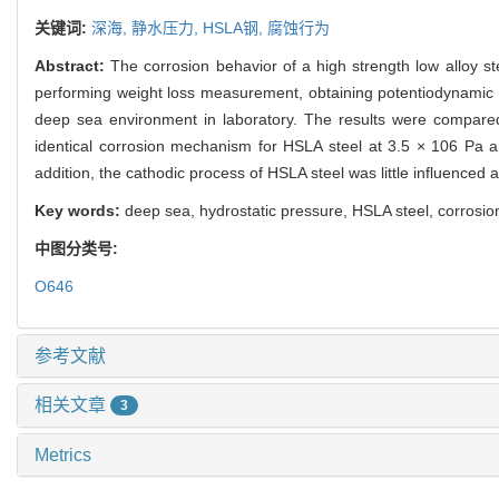
关键词:
深海,
静水压力,
HSLA钢,
腐蚀行为
Abstract:
The corrosion behavior of a high strength low alloy s
performing weight loss measurement, obtaining potentiodynamic p
deep sea environment in laboratory. The results were compared
identical corrosion mechanism for HSLA steel at 3.5 × 106 Pa 
addition, the cathodic process of HSLA steel was little influenced a
Key words:
deep sea, hydrostatic pressure, HSLA steel, corrosio
中图分类号:
O646
参考文献
相关文章
3
Metrics