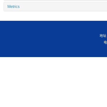
Metrics
地址
电