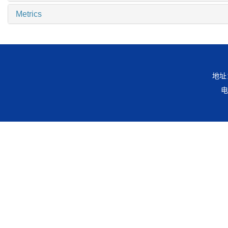
Metrics
地址
电