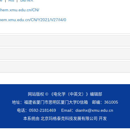
te
|
Ris
|
BibTeX
rochem.xmu.edu.cn/CN/
ochem.xmu.edu.cn/CN/Y2021/V27/I4/0
网站版权 © 《电化学（中英文）》编辑部
地址：福建省厦门市思明区厦门大学D信箱 邮编：361005
电话：0592-2181469 Email：dianhx@xmu.edu.cn
本系统由 北京玛格泰克科技发展有限公司 开发