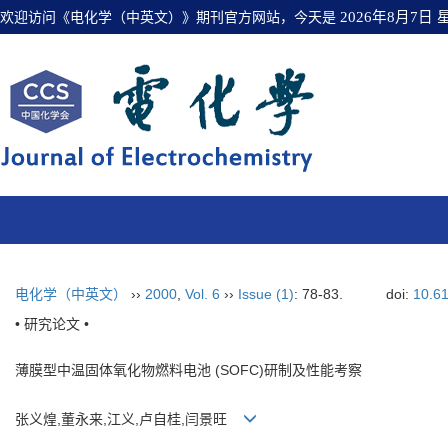
欢迎访问《电化学（中英文）》期刊官方网站，今天是
2026年8月7日
电化学（中英文）
››
2000
,
Vol. 6
››
Issue (1)
: 78-83.
doi:
10.6
• 研究论文 •
薄膜型中温固体氧化物燃料电池 (SOFC)研制及性能考察
张义煌,董永来,江义,卢自桂,闫景旺