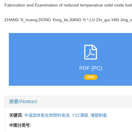
Fabrication and Examination of reduced temperatrue solid oxide fuel 
ZHANG Yi_huang,DONG Yong_lei,JIANG Yi *,LU Zhi_gui,YAN Jin
PDF (PC)
3041
摘要/Abstract
关键词:
中温固体氧化物燃料电池,
YSZ薄膜,
薄膜制备
中图分类号: