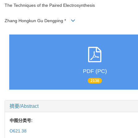
The Techniques of the Paired Electrosynthesis
Zhang Hongkun Gu Dengping *
PDF (PC)
2138
摘要/Abstract
中图分类号:
O621.38