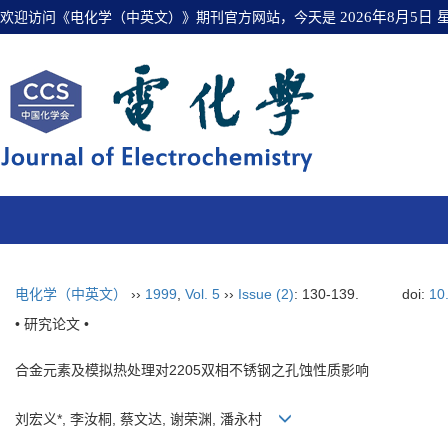
欢迎访问《电化学（中英文）》期刊官方网站，今天是
2026年8月5日
电化学（中英文）
››
1999
,
Vol. 5
››
Issue (2)
: 130-139.
doi:
10
• 研究论文 •
合金元素及模拟热处理对2205双相不锈钢之孔蚀性质影响
刘宏义*, 李汝桐, 蔡文达, 谢荣渊, 潘永村