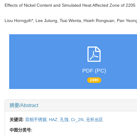
Effects of Nickel Content and Simulated Heat Affected Zone of 2205 
Liou Horngyih*, Lee Jutung, Tsai Wenta, Hsieh Rongiuan, Pan Ye
PDF (PC)
2490
摘要/Abstract
关键词:
双相不锈钢,
HAZ,
孔蚀,
Cr_2N,
无析出区
中图分类号: