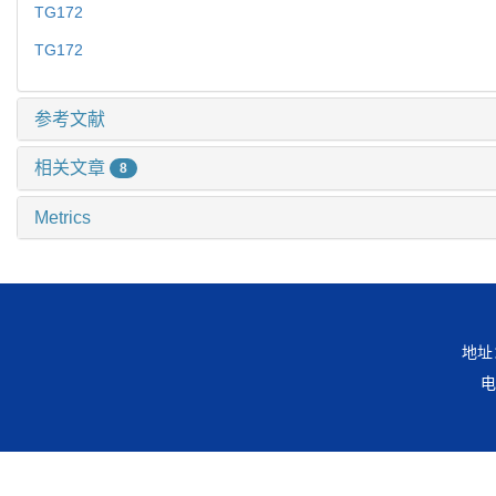
TG172
TG172
参考文献
相关文章
8
Metrics
地址
电