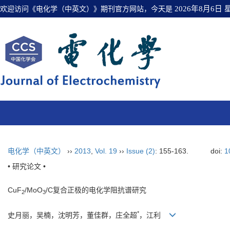
欢迎访问《电化学（中英文）》期刊官方网站，今天是
2026年8月6日
电化学（中英文）
››
2013
,
Vol. 19
››
Issue (2)
: 155-163.
doi:
1
• 研究论文 •
CuF
/MoO
/C复合正极的电化学阻抗谱研究
2
3
*
史月丽，吴楠，沈明芳，董佳群，庄全超
，江利