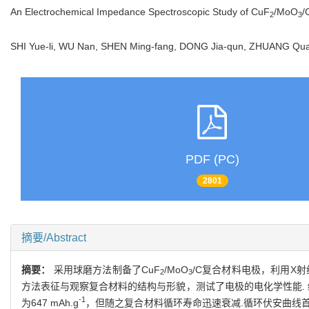
An Electrochemical Impedance Spectroscopic Study of CuF
/MoO
/
2
3
SHI Yue-li, WU Nan, SHEN Ming-fang, DONG Jia-qun, ZHUANG Qu
PDF (PC)
2801
摘要/Abstract
摘要：
采用球磨方法制备了CuF
/MoO
/C复合材料电极，利用X射
2
3
方法表征与观察复合材料的结构与形貌，测试了电极的电化学性能. 
-1
为647 mAh.g
，但随之复合材料循环寿命迅速衰减.循环伏安曲线首次放