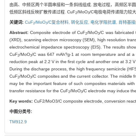
由高、中频区两个半圆串接和一条斜线组成. 放电过程，高频区半圆
低频区斜线反映扩散传递过程. CuF
/MoO
/C电极电荷传递阻力较大
2
3
关键词:
CuF
/MoO
/C复合材料,
转化反应,
电化学阻抗谱,
肖特基接
2
3
Abstract:
Composite electrode of CuF
/MoO
/C was fabricated
2
3
(XRD), scanning electron microscopy (SEM), high resolution tra
electrochemical impedance spectroscopy (EIS). The results show
CuF
/MoO
/C was 647 mAh?g-1 at room temperature and at a c
2
3
reduction peak at 2.2 V in the first cycle and another one at 3.2 
During the discharge process, the high frequency semicircle (HFS
CuF
/MoO
/C composites and the current collector. The middle 
2
3
may be the important feature of such composites materials with 
transfer resistance for the CuF
/MoO
/C electrode may induce the
2
3
Key words:
CuF2/MoO3/C composite electrode, conversion react
中图分类号:
TM912.9