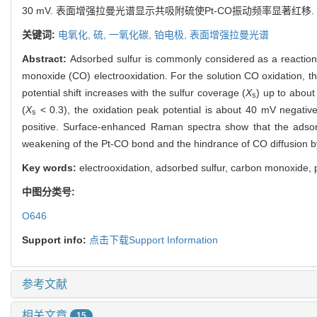
30 mV. 表面增强拉曼光谱显示共吸附硫使Pt-CO振动频率显著红
关键词:
电氧化,
硫,
一氧化碳,
铂电极,
表面增强拉曼光谱
Abstract:
Adsorbed sulfur is commonly considered as a reaction 
monoxide (CO) electrooxidation. For the solution CO oxidation, th
potential shift increases with the sulfur coverage (
X
) up to abou
s
(
X
< 0.3), the oxidation peak potential is about 40 mV negativ
s
positive. Surface-enhanced Raman spectra show that the adsorpt
weakening of the Pt-CO bond and the hindrance of CO diffusion b
Key words:
electrooxidation, adsorbed sulfur, carbon monoxide
中图分类号:
O646
Support info:
点击下载Support Information
参考文献
相关文章
15