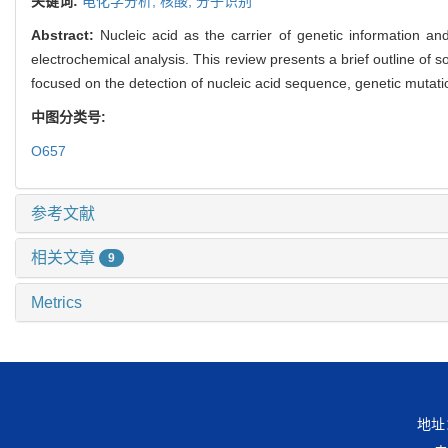
关键词:
电化学分析,
核酸,
分子识别
Abstract:
Nucleic acid as the carrier of genetic information and
electrochemical analysis. This review presents a brief outline of
focused on the detection of nucleic acid sequence, genetic mutati
中图分类号:
O657
参考文献
相关文章
9
Metrics
地址