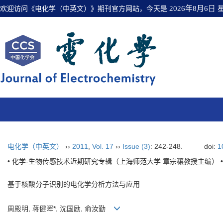
欢迎访问《电化学（中英文）》期刊官方网站，今天是
2026年8月6日
电化学（中英文）
››
2011
,
Vol. 17
››
Issue (3)
: 242-248.
doi:
1
• 化学-生物传感技术近期研究专辑（上海师范大学 章宗穰教授主编） •
基于核酸分子识别的电化学分析方法与应用
周殿明, 蒋健晖*, 沈国励, 俞汝勤