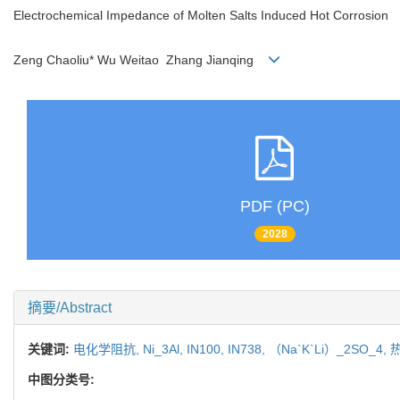
Electrochemical Impedance of Molten Salts Induced Hot Corrosion
Zeng Chaoliu* Wu Weitao Zhang Jianqing
PDF (PC)
2028
摘要/Abstract
关键词:
电化学阻抗,
Ni_3Al,
IN100,
IN738,
（Na`K`Li）_2SO_4,
中图分类号: