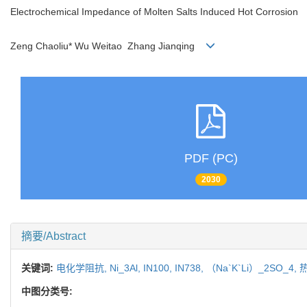
Electrochemical Impedance of Molten Salts Induced Hot Corrosion
Zeng Chaoliu* Wu Weitao Zhang Jianqing
PDF (PC)
2030
摘要/Abstract
关键词:
电化学阻抗,
Ni_3Al,
IN100,
IN738,
（Na`K`Li）_2SO_4,
中图分类号: