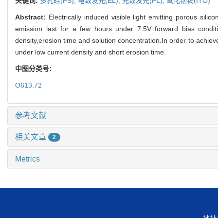
关键词:
多孔硅(PS),
电致发光(EL),
光致发光(PL),
氧化铟锡(ITO)
Abstract:
Electrically induced visible light emitting porous sil
emission last for a few hours under 7.5V forward bias conditi
density,erosion time and solution concentration.In order to achiev
under low current density and short erosion time.
中图分类号:
O613.72
参考文献
相关文章
2
Metrics