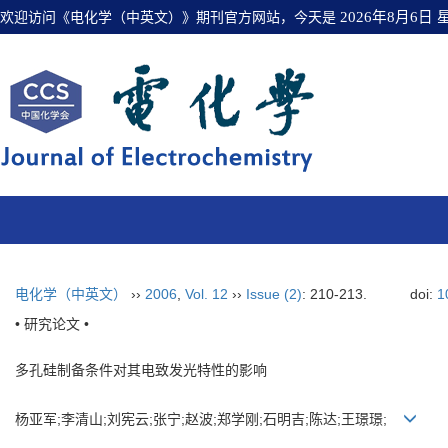
欢迎访问《电化学（中英文）》期刊官方网站，今天是
2026年8月6日
电化学（中英文）
››
2006
,
Vol. 12
››
Issue (2)
: 210-213.
doi:
1
• 研究论文 •
多孔硅制备条件对其电致发光特性的影响
杨亚军;李清山;刘宪云;张宁;赵波;郑学刚;石明吉;陈达;王璟璟;