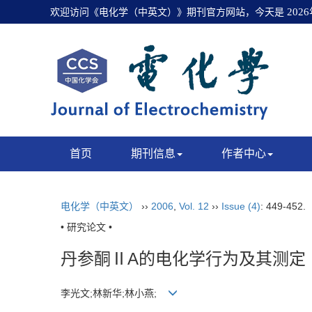
欢迎访问《电化学（中英文）》期刊官方网站，今天是
202
首页
期刊信息
作者中心
电化学（中英文）
››
2006
,
Vol. 12
››
Issue (4)
: 449-452.
• 研究论文 •
丹参酮ⅡA的电化学行为及其测定
李光文;林新华;林小燕;