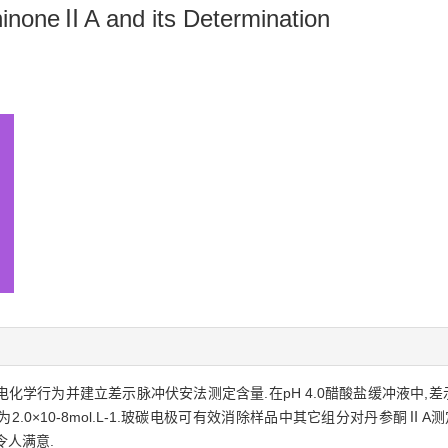
hinoneⅡA and its Determination
化学行为并建立差示脉冲伏安法测定含量.在pH 4.0醋酸盐缓冲液中,
性关系,检测限为2.0×10-8mol.L-1.玻碳电极可有效消除样品中其它组分对丹
令人满意.