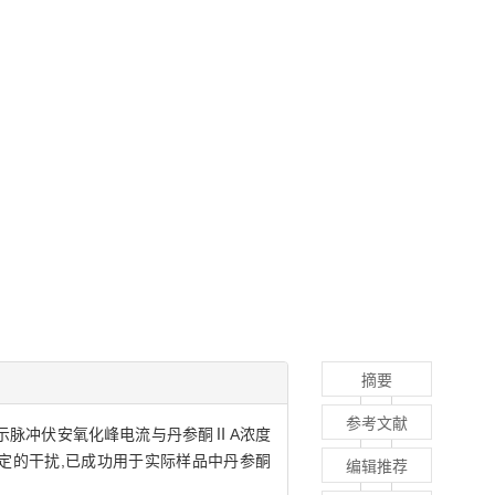
摘要
参考文献
差示脉冲伏安氧化峰电流与丹参酮ⅡA浓度
参酮ⅡA测定的干扰,已成功用于实际样品中丹参酮
编辑推荐