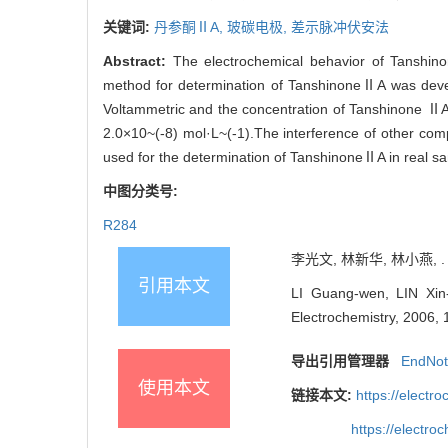
关键词:
丹参酮ⅡA,
玻碳电极,
差示脉冲伏安法
Abstract:
The electrochemical behavior of Tanshino
method for determination of TanshinoneⅡA was develop
Voltammetric and the concentration of Tanshinone ⅡA 
2.0×10~(-8) mol·L~(-1).The interference of other comp
used for the determination of TanshinoneⅡA in real sam
中图分类号:
R284
李光文, 林新华, 林小燕, .
引用本文
LI Guang-wen, LIN Xin-
Electrochemistry, 2006, 
导出引用管理器
EndNo
使用本文
链接本文:
https://elect
https://electr