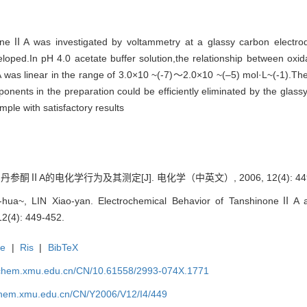
neⅡA was investigated by voltammetry at a glassy carbon electrode
ed.In pH 4.0 acetate buffer solution,the relationship between oxidat
was linear in the range of 3.0×10 ~(-7)～2.0×10 ~(–5) mol·L~(-1).The
onents in the preparation could be efficiently eliminated by the glas
ple with satisfactory results
 丹参酮ⅡA的电化学行为及其测定[J]. 电化学（中英文）, 2006, 12(4): 449
hua~, LIN Xiao-yan. Electrochemical Behavior of TanshinoneⅡA and
12(4): 449-452.
te
|
Ris
|
BibTeX
rochem.xmu.edu.cn/CN/10.61558/2993-074X.1771
ochem.xmu.edu.cn/CN/Y2006/V12/I4/449