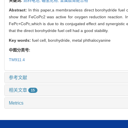
关键词:
燃料电池,
硼氢化物,
金属酞菁配合物
Abstract:
In this paper,a membraneless direct borohydride fuel 
show that FeCoPc2 was active for oxygen reduction reaction. In 
FePc+CoPc,which is due to its conjugated effect and synergistic
that the direct borohydride fuel cell had a good stability.
Key words:
fuel cell, borohydride, metal phthalocyanine
中图分类号:
TM911.4
参考文献
相关文章
15
Metrics