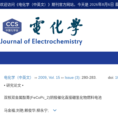
欢迎访问《电化学（中英文）》期刊官方网站，今天是
2026年8月6日
电化学（中英文）
››
2009
,
Vol. 15
››
Issue (3)
: 280-283.
doi:
1
• 研究论文 •
双核双金属酞菁(FeCoPc_2)阴极催化直接硼氢化物燃料电池
马金福;刘艳;赖俊华;柳永宁;