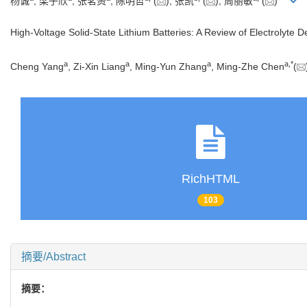
杨诚
, 梁子欣
, 张茗赟
, 陈明哲
(
), 张凯
(
), 周丽敏
(
)
High-Voltage Solid-State Lithium Batteries: A Review of Electrolyte 
a
a
a
a
,
*
Cheng Yang
, Zi-Xin Liang
, Ming-Yun Zhang
, Ming-Zhe Chen
(
RichHTML
103
摘要/Abstract
摘要：