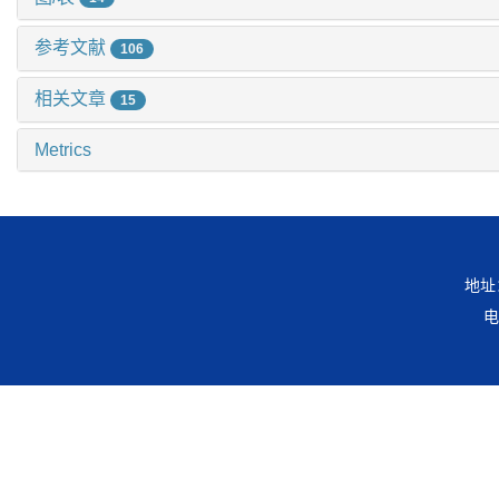
参考文献
106
相关文章
15
Metrics
地址
电