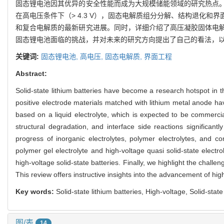
固态锂电池因其优异的安全性能而成为大规模储能领域的研究热点
在高电压条件下（> 4.3 V），固态电解质组分分解、结构退化
和复合电解质的最新研究进展。同时，详细介绍了高压凝胶固体电
固态锂电池面临的挑战，并对未来的研究方向提出了自己的看法，
关键词:
固态锂电池,
高电压,
固态电解质,
界面工程
Abstract:
Solid-state lithium batteries have become a research hotspot in t
positive electrode materials matched with lithium metal anode hav
based on a liquid electrolyte, which is expected to be commercia
structural degradation, and interface side reactions significan
progress of inorganic electrolytes, polymer electrolytes, and co
polymer gel electrolyte and high-voltage quasi solid-state electrol
high-voltage solid-state batteries. Finally, we highlight the chall
This review offers instructive insights into the advancement of high
Key words:
Solid-state lithium batteries, High-voltage, Solid-state
图/表
14