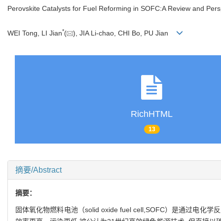
Perovskite Catalysts for Fuel Reforming in SOFC:A Review and Pers
*
WEI Tong, LI Jian
(
), JIA Li-chao, CHI Bo, PU Jian
RichHTML
13
摘要/Abstract
摘要：
固体氧化物燃料电池（solid oxide fuel cell,SOF