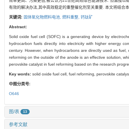
效率更高、污染更低,被公认为21世纪高效绿色能源技术. 但直接
有效的解决办法,其中高效稳定的重整催化剂至关重要. 本文将结合
关键词:
固体氧化物燃料电池,
燃料重整,
钙钛矿
Abstract:
Solid oxide fuel cell (SOFC) is a generating device by electroche
hydrocarbon fuels directly into electricity with higher energy c
century. However, when hydrocarbons are directly used as fuel, ca
reforming on the outside of the anode is an effective solution, whi
perovskite catalyst in fuel reforming based on the research prog
Key words:
solid oxide fuel cell, fuel reforming, perovskite catalys
中图分类号:
O646
图/表
13
参考文献