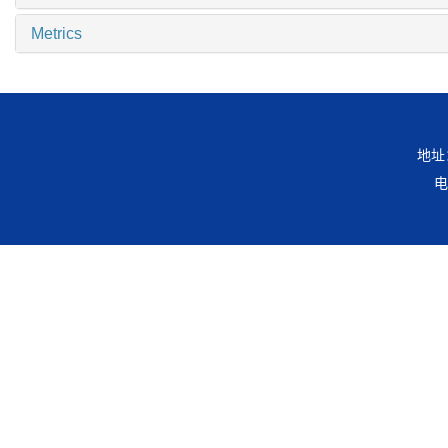
Metrics
地址
电