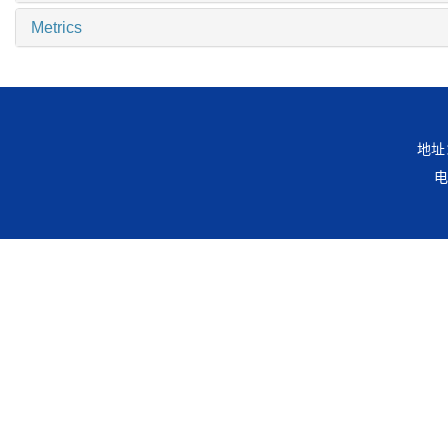
Metrics
地址
电