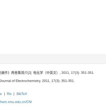
》两卷集简介[J]. 电化学（中英文）, 2011, 17(3): 351-351.
ournal of Electrochemistry, 2011, 17(3): 351-351.
te
|
Ris
|
BibTeX
rochem.xmu.edu.cn/CN/