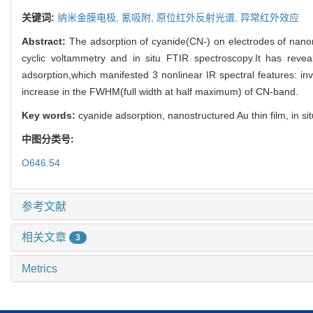
关键词:
纳米金膜电极,
氰吸附,
原位红外反射光谱,
异常红外效应
Abstract:
The adsorption of cyanide(CN-) on electrodes of nanom
cyclic voltammetry and in situ FTIR spectroscopy.It has revea
adsorption,which manifested 3 nonlinear IR spectral features: i
increase in the FWHM(full width at half maximum) of CN-band.
Key words:
cyanide adsorption, nanostructured Au thin film, in s
中图分类号:
O646.54
参考文献
相关文章
3
Metrics