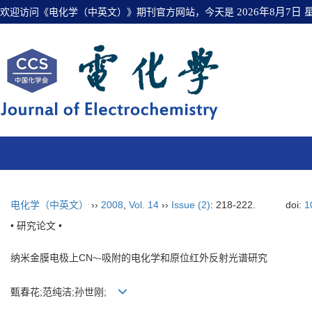
欢迎访问《电化学（中英文）》期刊官方网站，今天是
2026年8月7日
电化学（中英文）
››
2008
,
Vol. 14
››
Issue (2)
: 218-222.
doi:
1
• 研究论文 •
纳米金膜电极上CN~-吸附的电化学和原位红外反射光谱研究
甄春花;范纯洁;孙世刚;