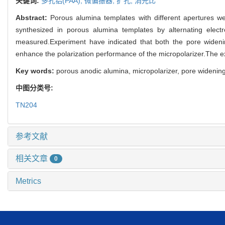
关键词:
多孔铝(PAA),
微偏振器,
扩孔,
消光比
Abstract:
Porous alumina templates with different apertures w
synthesized in porous alumina templates by alternating elec
measured.Experiment have indicated that both the pore wideni
enhance the polarization performance of the micropolarizer.The ex
Key words:
porous anodic alumina, micropolarizer, pore widening,
中图分类号:
TN204
参考文献
相关文章
0
Metrics