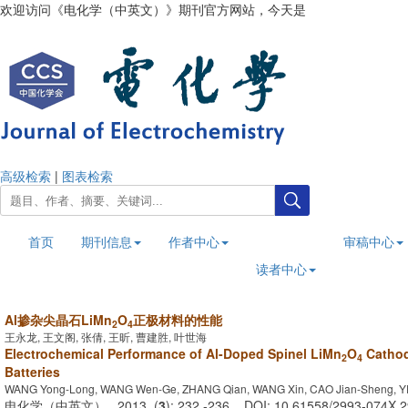
欢迎访问《电化学（中英文）》期刊官方网站，今天是
2026年8月10日
高级检索
|
图表检索
首页
期刊信息
作者中心
审稿中心
读者中心
Al掺杂尖晶石LiMn
O
正极材料的性能
2
4
王永龙, 王文阁, 张倩, 王昕, 曹建胜, 叶世海
Electrochemical Performance of Al-Doped Spinel LiMn
O
Cathode
2
4
Batteries
WANG Yong-Long, WANG Wen-Ge, ZHANG Qian, WANG Xin, CAO Jian-Sheng, YE
电化学（中英文） . 2013, (
3
): 232 -236 . DOI: 10.61558/2993-074X.