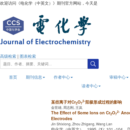
欢迎访问《电化学（中英文）》期刊官方网站，今天是
2026年8月6日
高级检索
|
图表检索
首页
期刊信息
作者中心
审稿中心
读者中心
2-
某些离子对Cr
O
阳极形成过程的影响
2
7
金世雄, 周志刚, 王岚
2-
The Effect of Some Ions on Cr
O
Anod
2
7
Electrodes
Jin Shixiong, Zhou Zhigang, Wang Lan
电化学（中英文） . 1995, (
1
): 101 -104 .