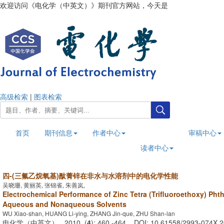
欢迎访问《电化学（中英文）》期刊官方网站，今天是
2026年8月6日
高级检索
|
图表检索
首页
期刊信息
作者中心
审稿中心
读者中心
四-(三氟乙烷氧基)酞菁锌在非水与水溶剂中的电化学性能
吴晓珊, 黄丽英, 张锦雀, 朱善岚,
Electrochemical Performance of Zinc Tetra (Trifluoroethoxy) Pht
Aqueous and Nonaqueous Solvents
WU Xiao-shan, HUANG Li-ying, ZHANG Jin-que, ZHU Shan-lan
电化学（中英文） . 2010, (
4
): 460 -464 . DOI: 10.61558/2993-074X.