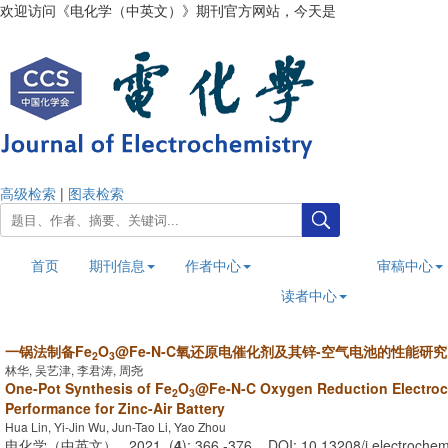
欢迎访问《电化学（中英文）》期刊官方网站，今天是
2026年8月8日
高级检索
|
图表检索
首页
期刊信息
作者中心
审稿中心
读者中心
一锅法制备Fe
O
@Fe-N-C氧还原电催化剂及其锌-空气电池的性能研究
2
3
林华, 吴艺津, 李君涛, 周尧
One-Pot Synthesis of Fe
O
@Fe-N-C Oxygen Reduction Electroca
2
3
Performance for Zinc-Air Battery
Hua Lin, Yi-Jin Wu, Jun-Tao Li, Yao Zhou
电化学（中英文） . 2021, (
4
): 366 -376 . DOI: 10.13208/j.electroch