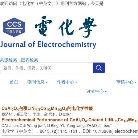
欢迎访问《电化学（中英文）》期刊官方网站，今天是
2026年8月7日
高级检索
|
图表检索
首页
期刊信息
作者中心
审稿中心
读者中心
CoAl
O
包覆LiNi
Co
Mn
O
的电化学性能
2
4
1/3
1/3
1/3
2
蔡济钧，崔王君*，李冰，余洋洋，赵金保*
Electrochemical Performance of CoAl
O
-Coated LiNi
Co
Mn
2
4
1/3
1/3
1/
CAI Ji-jun, CUI Wang-jun*, LI Bing, YU Yang-yang, ZHAO Jin-bao*
电化学（中英文） . 2015, (
2
): 145 -151 . DOI: 10.13208/j.electroch