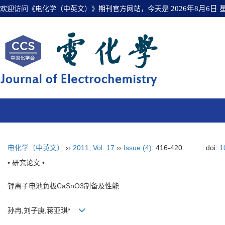
欢迎访问《电化学（中英文）》期刊官方网站，今天是
2026年8月6日
电化学（中英文）
››
2011
,
Vol. 17
››
Issue (4)
: 416-420.
doi:
1
• 研究论文 •
锂离子电池负极CaSnO3制备及性能
孙冉,刘子庚,蒋亚琪*