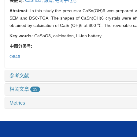
关键词:
CaSnO3,
煅烧,
锂离子电池
Abstract:
In this study the precursor CaSn(OH)6 was prepared vi
SEM and DSC-TGA. The shapes of CaSn(OH)6 crystals were effec
obtained by calcination of CaSn(OH)6 at 800 ℃. The reversible ca
Key words:
CaSnO3, calcination, Li-ion battery.
中图分类号:
O646
参考文献
相关文章
15
Metrics