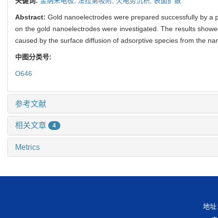
关键词:
金纳米电极,
法拉第吸附,
欠电势沉积,
表面扩散
Abstract:
Gold nanoelectrodes were prepared successfully by a p
on the gold nanoelectrodes were investigated. The results showed
caused by the surface diffusion of adsorptive species from the nan
中图分类号:
O646
参考文献
相关文章
4
Metrics
地址