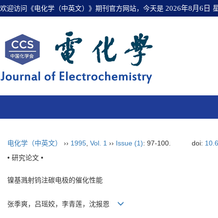
欢迎访问《电化学（中英文）》期刊官方网站，今天是
2026年8月6日
电化学（中英文）
››
1995
,
Vol. 1
››
Issue (1)
: 97-100.
doi:
10.
• 研究论文 •
镍基溅射钨注碳电极的催化性能
张季爽，吕瑶姣，李青莲，沈报恩