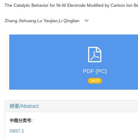
The Catalytic Behavior for Ni-W Electrode Modified by Carbon Ion 
Zhang Jishuang;Lu Yaojiao;Li Qinglian
PDF (PC)
1675
摘要/Abstract
中图分类号:
O657.1