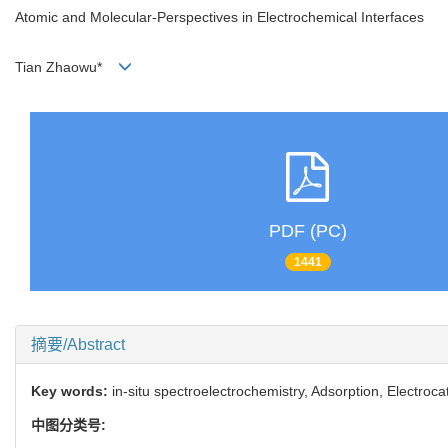
Atomic and Molecular-Perspectives in Electrochemical Interfaces
Tian Zhaowu*
PDF (PC)
1441
摘要/Abstract
Key words:
in-situ spectroelectrochemistry, Adsorption, Electroc
中图分类号: