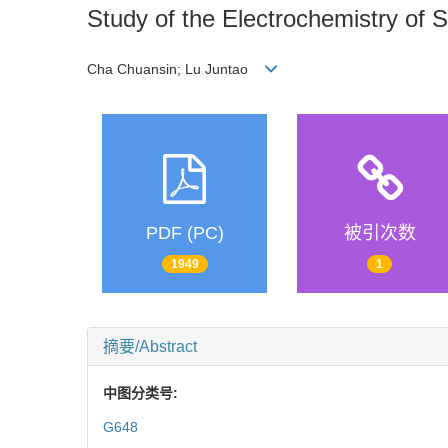
Study of the Electrochemistry of 
Cha Chuansin; Lu Juntao
PDF (PC)
被引次数
1949
1
摘要/Abstract
中图分类号:
G648