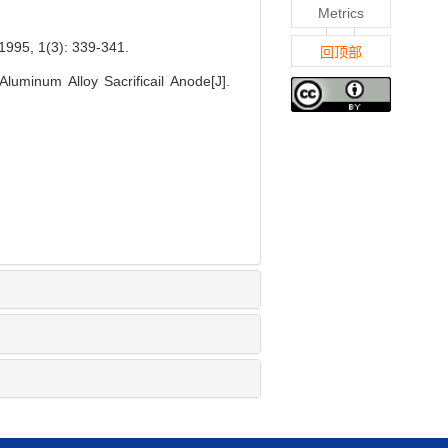
Metrics
1(3): 339-341.
回顶部
minum Alloy Sacrificail Anode[J].