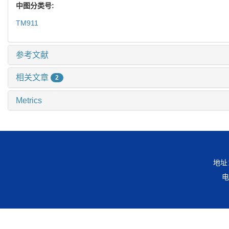
中图分类号:
TM911
参考文献
相关文章
2
Metrics
地址
电