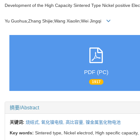
Development of the High Capacity Sintered Type Nickel positive Ele
Yu Guohua;Zhang Shijie;Wang Xiaolin;Wei Jingqi
PDF (PC)
1917
摘要/Abstract
关键词:
烧结式,
氧化镍电极,
高比容量,
镍金属氢化物电池
Key words:
Sintered type, Nickel electrod, High specific capacity,