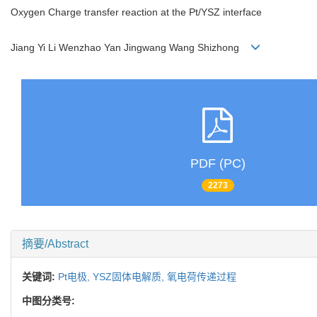
Oxygen Charge transfer reaction at the Pt/YSZ interface
Jiang Yi Li Wenzhao Yan Jingwang Wang Shizhong
PDF (PC)
2273
摘要/Abstract
关键词:
Pt电极,
YSZ固体电解质,
氧电荷传递过程
中图分类号: