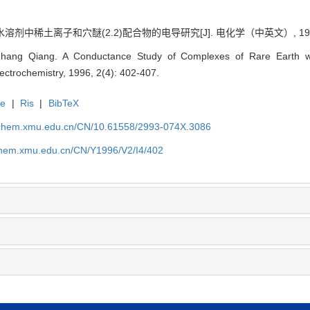
 非水溶剂中稀土离子和穴醚
(2.2)
配合物的电导研究[J]. 电化学（中英文）, 1996, 
Zhang Qiang. A Conductance Study of Complexes of Rare Earth w
Electrochemistry, 1996, 2(4): 402-407.
te
|
Ris
|
BibTeX
rochem.xmu.edu.cn/CN/10.61558/2993-074X.3086
ochem.xmu.edu.cn/CN/Y1996/V2/I4/402