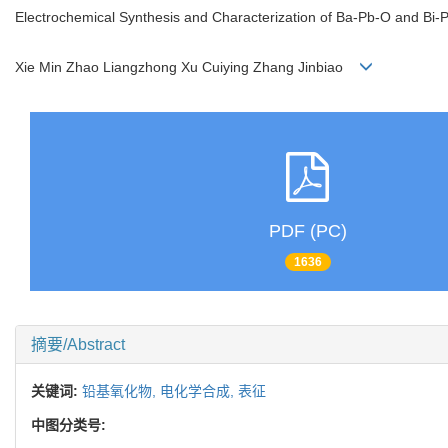
Electrochemical Synthesis and Characterization of Ba-Pb-O and Bi-
Xie Min Zhao Liangzhong Xu Cuiying Zhang Jinbiao
PDF (PC)
1636
摘要/Abstract
关键词:
铅基氧化物,
电化学合成,
表征
中图分类号: