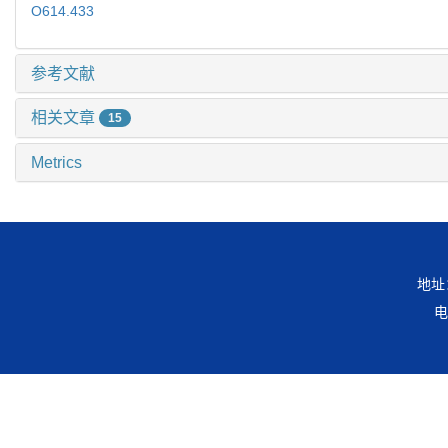
O614.433
参考文献
相关文章
15
Metrics
地址
电