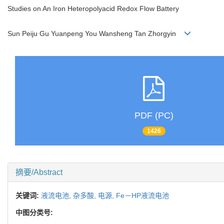
Studies on An Iron Heteropolyacid Redox Flow Battery
Sun Peiju Gu Yuanpeng You Wansheng Tan Zhorgyin
PDF (PC)
1426
摘要/Abstract
关键词:
液流电池,
杂多酸,
电源,
Fe－HP液流电池
中图分类号: