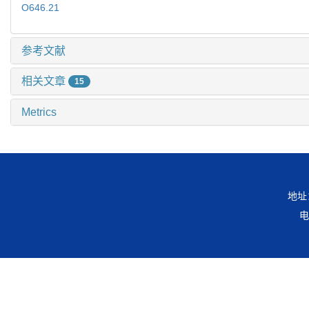
O646.21
参考文献
相关文章
15
Metrics
地址
电